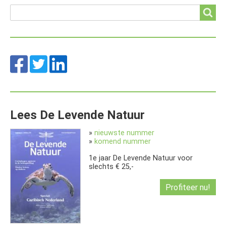
Search
Search
Lees De Levende Natuur
»
nieuwste nummer
»
komend nummer
1e jaar De Levende Natuur voor
slechts € 25,-
Profiteer nu!