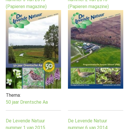
(Papieren magazine)
(Papieren magazine)
Thema:
50 jaar Drentsche Aa
De Levende Natuur
De Levende Natuur
nummer 1 van 2015
nummer 6 van 2014