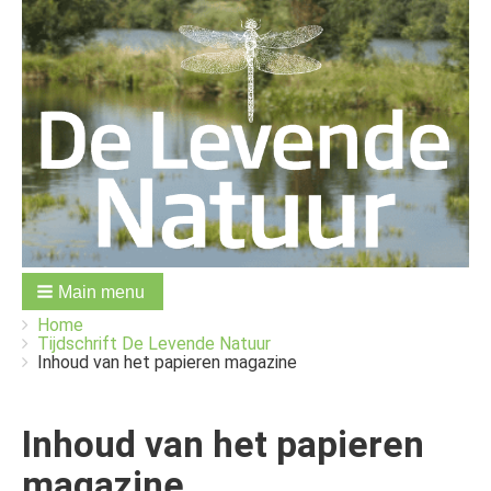
Main menu
You
Breadcrumbs
Home
are
Tijdschrift De Levende Natuur
here:
Inhoud van het papieren magazine
Inhoud van het papieren
magazine