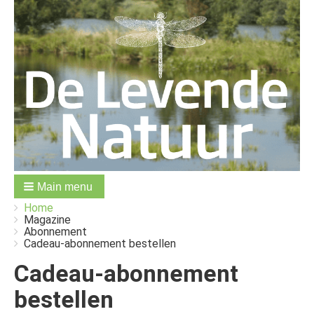
Main menu
You
Breadcrumbs
Home
are
Magazine
here:
Abonnement
Cadeau-abonnement bestellen
Cadeau-abonnement
bestellen