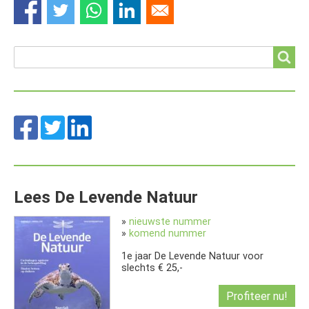
Search
Search
Lees De Levende Natuur
»
nieuwste nummer
»
komend nummer
1e jaar De Levende Natuur voor
slechts € 25,-
Profiteer nu!