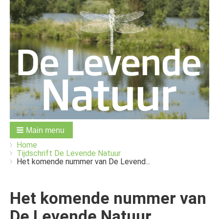
Main menu
You
Breadcrumbs
Home
are
Tijdschrift De Levende Natuur
here:
Het komende nummer van De Levend...
Het komende nummer van
De Levende Natuur