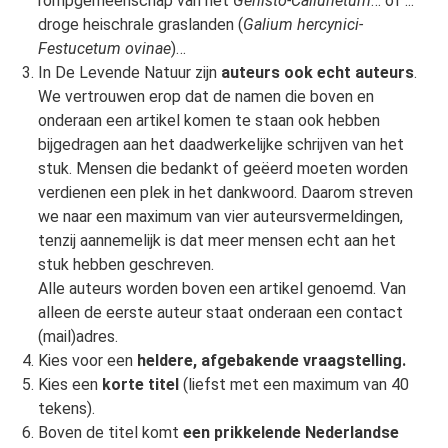
rompgemeenschap van het
Genisto-Callunetum
… of ...
droge heischrale graslanden (
Galium hercynici-
Festucetum ovinae
)…
In De Levende Natuur zijn
auteurs ook echt auteurs
.
We vertrouwen erop dat de namen die boven en
onderaan een artikel komen te staan ook hebben
bijgedragen aan het daadwerkelijke schrijven van het
stuk. Mensen die bedankt of geëerd moeten worden
verdienen een plek in het dankwoord. Daarom streven
we naar een maximum van vier auteursvermeldingen,
tenzij aannemelijk is dat meer mensen echt aan het
stuk hebben geschreven.
Alle auteurs worden boven een artikel genoemd. Van
alleen de eerste auteur staat onderaan een contact
(mail)adres.
Kies voor een
heldere, afgebakende vraagstelling.
Kies een
korte titel
(liefst met een maximum van 40
tekens).
Boven de titel komt
een prikkelende Nederlandse