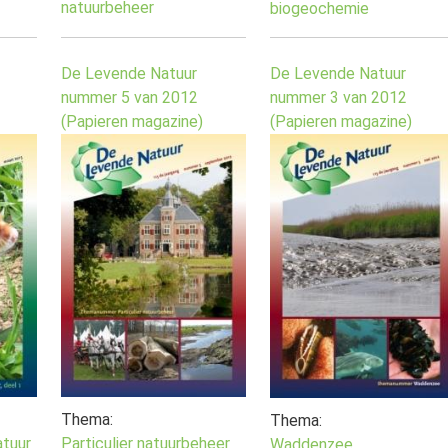
natuurbeheer
biogeochemie
De Levende Natuur
De Levende Natuur
nummer 5 van 2012
nummer 3 van 2012
(Papieren magazine)
(Papieren magazine)
Thema:
Thema:
tuur
Particulier natuurbeheer
Waddenzee