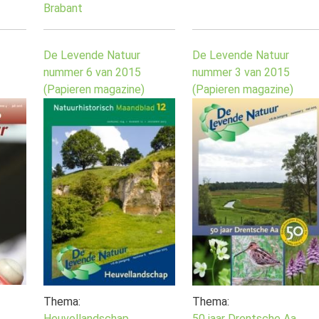
Brabant
De Levende Natuur
De Levende Natuur
nummer 6 van 2015
nummer 3 van 2015
(Papieren magazine)
(Papieren magazine)
Thema:
Thema:
Heuvellandschap
50 jaar Drentsche Aa