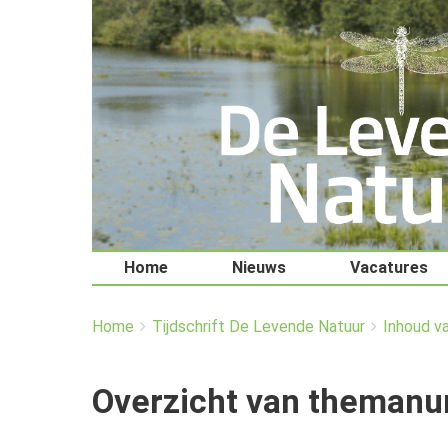
Home
Nieuws
Vacatures
You
Breadcrumbs
Home
Tijdschrift De Levende Natuur
Inhoud v
are
here:
Overzicht van theman