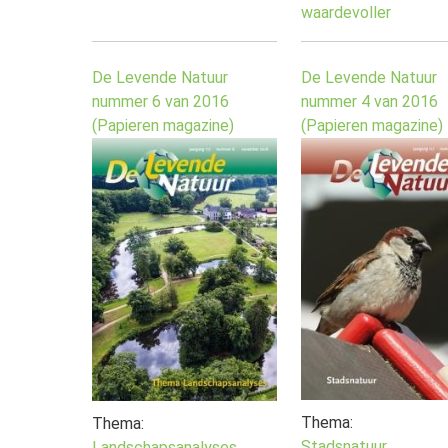
waardevoller
De Levende Natuur
De Levende Natuur
nummer 6 van 2016
nummer 4 van 2016
(Papieren magazine)
(Papieren magazine)
Thema:
Thema:
Stadsnatuur
Landschapsanalyses