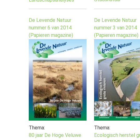
De Levende Natuur
De Levende Natuur
nummer 6 van 2014
nummer 3 van 2014
(Papieren magazine)
(Papieren magazine)
Thema:
Thema:
80 jaar De Hoge Veluwe
Ecologisch herstel g