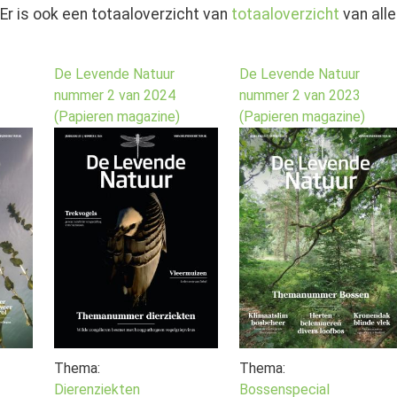
Er is ook een totaaloverzicht van
totaaloverzicht
van alle
De Levende Natuur
De Levende Natuur
nummer 2 van 2024
nummer 2 van 2023
(Papieren magazine)
(Papieren magazine)
Thema:
Thema:
Dierenziekten
Bossenspecial