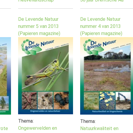
De Levende Natuur
De Levende Natuur
nummer 5 van 2013
nummer 4 van 2013
(Papieren magazine)
(Papieren magazine)
Thema:
Thema:
Ongewervelden en
rote
Natuurkwaliteit en