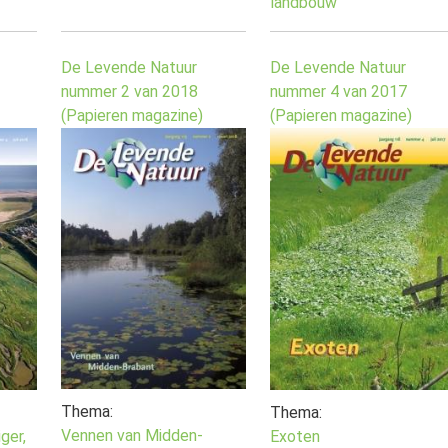
landbouw
De Levende Natuur
De Levende Natuur
nummer 2 van 2018
nummer 4 van 2017
(Papieren magazine)
(Papieren magazine)
Thema:
Thema:
Vennen van Midden-
ger,
Exoten