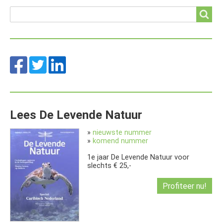
Search
Search
Lees De Levende Natuur
»
nieuwste nummer
»
komend nummer
1e jaar De Levende Natuur voor
slechts € 25,-
Profiteer nu!