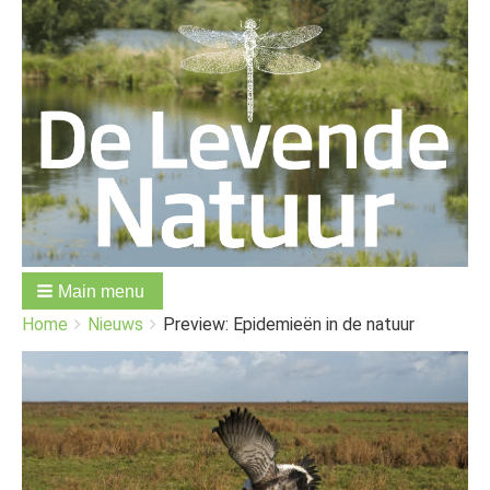
Main menu
You
Breadcrumbs
Home
Nieuws
Preview: Epidemieën in de natuur
are
here:
Afbeelding