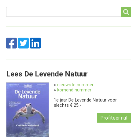
Search
Search
Lees De Levende Natuur
»
nieuwste nummer
»
komend nummer
1e jaar De Levende Natuur voor
slechts € 25,-
Profiteer nu!