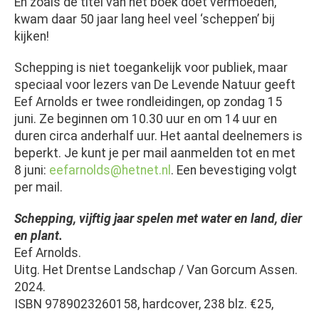
En zoals de titel van het boek doet vermoeden,
kwam daar 50 jaar lang heel veel ‘scheppen’ bij
kijken!
Schepping is niet toegankelijk voor publiek, maar
speciaal voor lezers van De Levende Natuur geeft
Eef Arnolds er twee rondleidingen, op zondag 15
juni. Ze beginnen om 10.30 uur en om 14 uur en
duren circa anderhalf uur. Het aantal deelnemers is
beperkt. Je kunt je per mail aanmelden tot en met
8 juni:
eefarnolds@hetnet.nl
. Een bevestiging volgt
per mail.
Schepping, vijftig jaar spelen met water en land, dier
en plant.
Eef Arnolds.
Uitg. Het Drentse Landschap / Van Gorcum Assen.
2024.
ISBN 9789023260158, hardcover, 238 blz. €25,