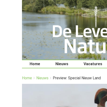
Home
Nieuws
Vacatures
You
Breadcrumbs
Home
Nieuws
Preview: Special Nieuw Land
are
here:
Afbeelding