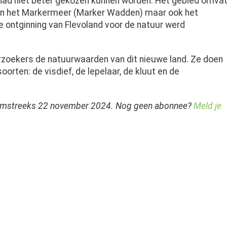
had niet beter gekozen kunnen worden. Het gebied omva
es in het Markermeer (Marker Wadden) maar ook het
e ontginning van Flevoland voor de natuur werd
rzoekers de natuurwaarden van dit nieuwe land. Ze doen
rten: de visdief, de lepelaar, de kluut en de
t omstreeks 22 november 2024. Nog geen abonnee?
Meld je