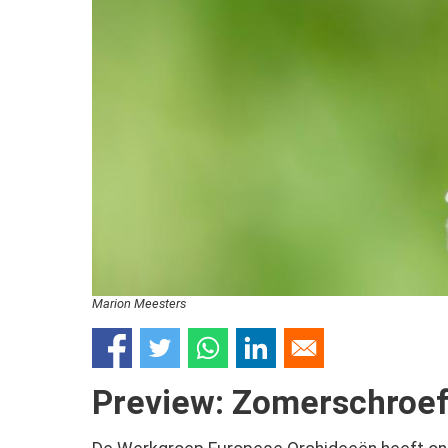
Marion Meesters
Preview: Zomerschroefo