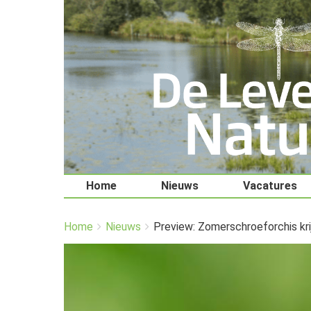
Home
Nieuws
Vacatures
You
Breadcrumbs
Home
Nieuws
Preview: Zomerschroeforchis krij.
are
here:
Afbeelding