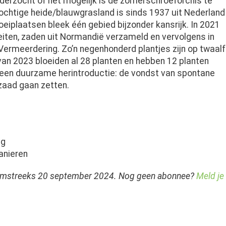
erzocht of het mogelijk is de zomerschroeforchis te
vochtige heide/blauwgrasland is sinds 1937 uit Nederland
oeiplaatsen bleek één gebied bijzonder kansrijk. In 2021
eiten, zaden uit Normandië verzameld en vervolgens in
Vermeerdering. Zo’n negenhonderd plantjes zijn op twaalf
 van 2023 bloeiden al 28 planten en hebben 12 planten
 een duurzame herintroductie: de vondst van spontane
 zaad gaan zetten.
ug
anieren
 omstreeks 20 september 2024. Nog geen abonnee?
Meld je