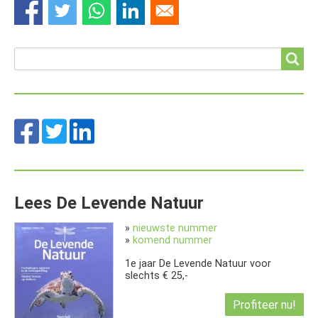
Search
Search
Lees De Levende Natuur
»
nieuwste nummer
»
komend nummer
1e jaar De Levende Natuur voor
slechts € 25,-
Profiteer nu!