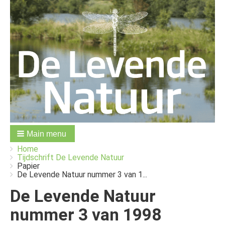
Main menu
You
Breadcrumbs
Home
are
Tijdschrift De Levende Natuur
here:
Papier
De Levende Natuur nummer 3 van 1...
De Levende Natuur
nummer 3 van 1998