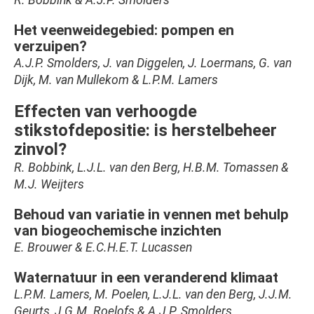
R. Bobbink & A.J.P. Smolders
Het veenweidegebied: pompen en
verzuipen?
A.J.P. Smolders, J. van Diggelen, J. Loermans, G. van
Dijk, M. van Mullekom & L.P.M. Lamers
Effecten van verhoogde
stikstofdepositie: is herstelbeheer
zinvol?
R. Bobbink, L.J.L. van den Berg, H.B.M. Tomassen &
M.J. Weijters
Behoud van variatie in vennen met behulp
van biogeochemische inzichten
E. Brouwer & E.C.H.E.T. Lucassen
Waternatuur in een veranderend klimaat
L.P.M. Lamers, M. Poelen, L.J.L. van den Berg, J.J.M.
Geurts, J.G.M. Roelofs & A.J.P. Smolders