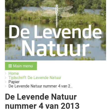
Main menu
You
Breadcrumbs
Home
are
Tijdschrift De Levende Natuur
here:
Papier
De Levende Natuur nummer 4 van 2...
De Levende Natuur
nummer 4 van 2013