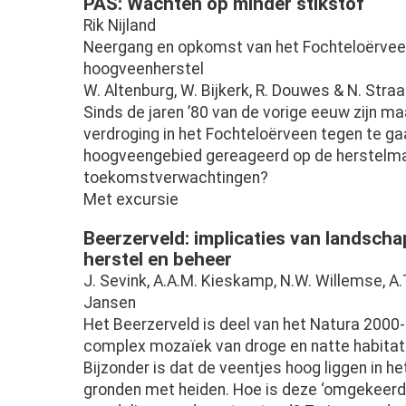
PAS: Wachten op minder stikstof
Rik Nijland
Neergang en opkomst van het Fochteloërveen:
hoogveenherstel
W. Altenburg, W. Bijkerk, R. Douwes & N. Stra
Sinds de jaren ’80 van de vorige eeuw zijn m
verdroging in het Fochteloërveen tegen te ga
hoogveengebied gereageerd op de herstelmaa
toekomstverwachtingen?
Met excursie
Beerzerveld: implicaties van landsch
herstel en beheer
J. Sevink, A.A.M. Kieskamp, N.W. Willemse, A.
Jansen
Het Beerzerveld is deel van het Natura 2000
complex mozaïek van droge en natte habitats.
Bijzonder is dat de veentjes hoog liggen in h
gronden met heiden. Hoe is deze ‘omgekeerde