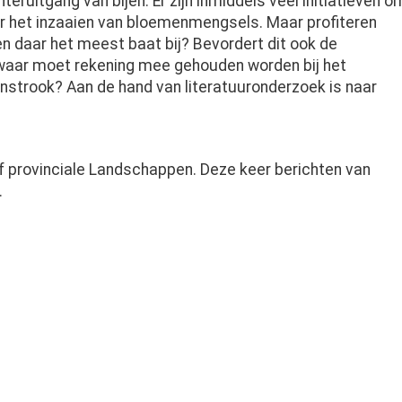
teruitgang van bijen. Er zijn inmiddels veel initiatieven o
or het inzaaien van bloemenmengsels. Maar profiteren
en daar het meest baat bij? Bevordert dit ook de
waar moet rekening mee gehouden worden bij het
strook? Aan de hand van literatuuronderzoek is naar
 provinciale Landschappen. Deze keer berichten van
.