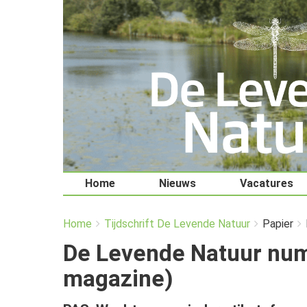
Home
Nieuws
Vacatures
You
Breadcrumbs
Home
Tijdschrift De Levende Natuur
Papier
are
here:
De Levende Natuur num
magazine)