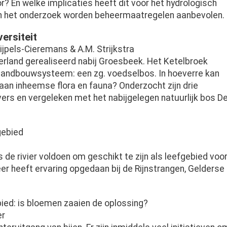
r? En welke implicaties heeft dit voor het hydrologisch
an het onderzoek worden beheermaatregelen aanbevolen.
ersiteit
 Nijpels-Cieremans & A.M. Strijkstra
rland gerealiseerd nabij Groesbeek. Het Ketelbroek
 landbouwsysteem: een zg. voedselbos. In hoeverre kan
an inheemse flora en fauna? Onderzocht zijn drie
vers en vergeleken met het nabijgelegen natuurlijk bos D
gebied
e rivier voldoen om geschikt te zijn als leefgebied voo
 heeft ervaring opgedaan bij de Rijnstrangen, Gelderse
ebied: is bloemen zaaien de oplossing?
er