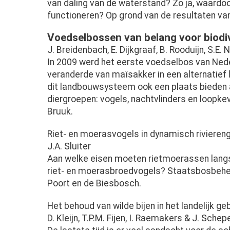
van daling van de waterstand? Zo ja, waardoo
functioneren? Op grond van de resultaten v
Voedselbossen van belang voor biodiv
J. Breidenbach, E. Dijkgraaf, B. Rooduijn, S.E.
In 2009 werd het eerste voedselbos van Nede
veranderde van maïsakker in een alternatief
dit landbouwsysteem ook een plaats bieden a
diergroepen: vogels, nachtvlinders en loopke
Bruuk.
Riet- en moerasvogels in dynamisch rivieren
J.A. Sluiter
Aan welke eisen moeten rietmoerassen langs d
riet- en moerasbroedvogels? Staatsbosbeheer
Poort en de Biesbosch.
Het behoud van wilde bijen in het landelijk g
D. Kleijn, T.P.M. Fijen, I. Raemakers & J. Schep