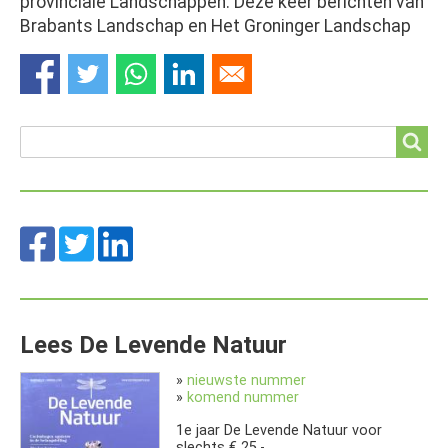
provinciale Landschappen. Deze keer berichten van
Brabants Landschap en Het Groninger Landschap
Search
Search
Lees De Levende Natuur
»
nieuwste nummer
»
komend nummer
1e jaar De Levende Natuur voor
slechts € 25,-