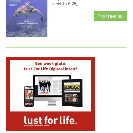
slechts € 25,-
Profiteer nu!