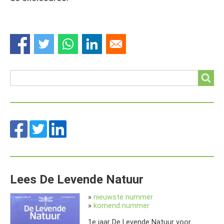
Search
Search
Lees De Levende Natuur
»
nieuwste nummer
»
komend nummer
1e jaar De Levende Natuur voor