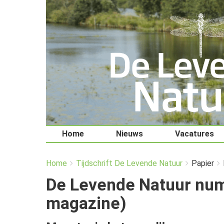
Home
Nieuws
Vacatures
You
Breadcrumbs
Home
Tijdschrift De Levende Natuur
Papier
are
here:
De Levende Natuur num
magazine)