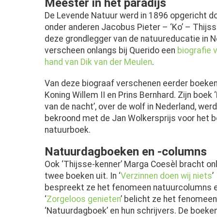
Meester in het paradijs
De Levende Natuur werd in 1896 opgericht d
onder anderen Jacobus Pieter – ‘Ko’ – Thijss
deze grondlegger van de natuureducatie in 
verscheen onlangs bij Querido een
biografie 
hand van Dik van der Meulen
.
Van deze biograaf verschenen eerder boeken
Koning Willem II en Prins Bernhard. Zijn boek 
van de nacht’, over de wolf in Nederland, werd
bekroond met de Jan Wolkersprijs voor het 
natuurboek.
Natuurdagboeken en -columns
Ook ‘Thijsse-kenner’ Marga Coesèl bracht on
twee boeken uit. In ‘
Verzinnen doen wij niets
’
bespreekt ze het fenomeen natuurcolumns e
‘
Zorgeloos genieten
’ belicht ze het fenomeen
‘Natuurdagboek’ en hun schrijvers. De boeke