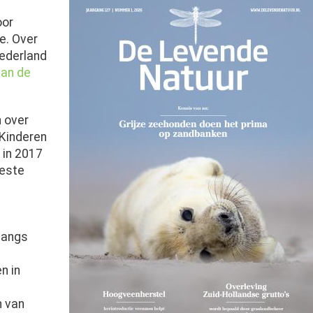
Afbeelding
oor
e. Over
Nederland
van de
 over
‘Kinderen
 in 2017
beste
langs
n in
n van