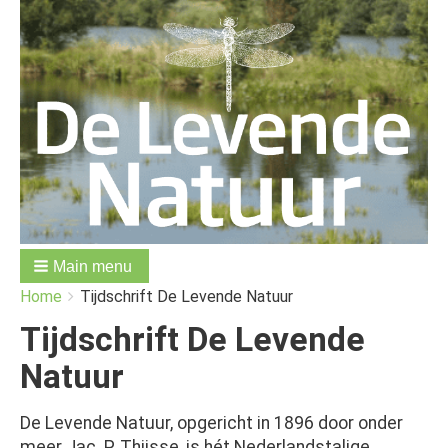
Main menu
You
Breadcrumbs
Home
Tijdschrift De Levende Natuur
are
here:
Tijdschrift De Levende
Natuur
De Levende Natuur, opgericht in 1896 door onder
meer Jac. P. Thijsse, is hét Nederlandstalige