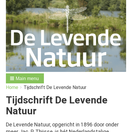
Main menu
You
Breadcrumbs
Home
Tijdschrift De Levende Natuur
are
here:
Tijdschrift De Levende
Natuur
De Levende Natuur, opgericht in 1896 door onder
meer Jac. P. Thijsse, is hét Nederlandstalige