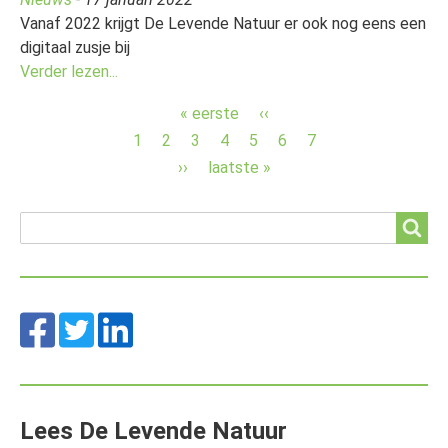
Vanaf 2022 krijgt De Levende Natuur er ook nog eens een
digitaal zusje bij
Verder lezen...
Paginering
Eerste
« eerste
Vorige
‹‹
pagina
pagina
Page
1
Page
2
Page
3
Page
4
Page
5
Huidige
6
Page
7
pagina
Volgende
››
Laatste
laatste »
pagina
pagina
Search
Search
Lees De Levende Natuur