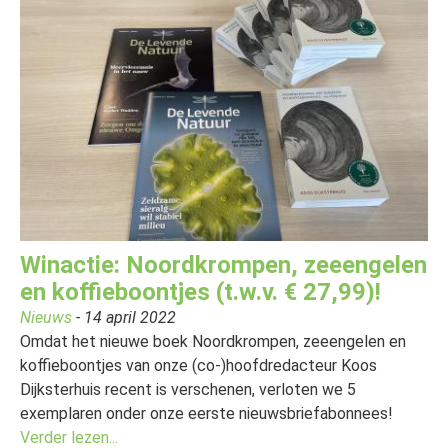
Winactie: Noordkrompen, zeeengelen
en koffieboontjes (t.w.v. € 27,99)!
Nieuws
- 14 april 2022
Omdat het nieuwe boek Noordkrompen, zeeengelen en
koffieboontjes van onze (co-)hoofdredacteur Koos
Dijksterhuis recent is verschenen, verloten we 5
exemplaren onder onze eerste nieuwsbriefabonnees!
Verder lezen...